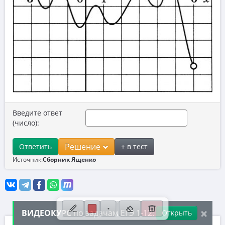
10. Текстовые задачи
11. Графики функций
12. Исследование функций
13. Сложные уравнения
14. Стереометрия
15. Неравенства
Введите ответ
16. Экономические задачи
(число):
17. Планиметрия
Решение
Ответить
+ в тест
18. Параметры
Источник:
Сборник Ященко
19. Числа и их свойства
×
ВИДЕОКУРС
по задачам ЕГЭ 1-12:
Открыть