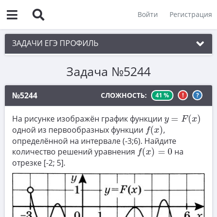
Войти
Регистрация
ЗАДАЧИ ЕГЭ ПРОФИЛЬ
Задача №5244
1. Планиметрия
2. Векторы
№5244
СЛОЖНОСТЬ:
41 %
!
?
3. Стереометрия
y
=
F
(
x
)
На рисунке изображён график функции
=
(
)
y
F
x
4. Классическое определение вероятности
f
(
x
)
одной из первообразных функции
(
)
,
f
x
определённой на интервале (-3;6). Найдите
5. Теория вероятностей
f
(
x
)
=
0
количество решений уравнения
(
)
=
0
на
f
x
6. Уравнения
отрезке [-2; 5].
7. Нахождение значений выражений
8. Производная
9. Задачи прикладного содержания