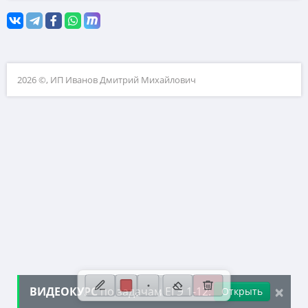
10. Текстовые задачи
11. Графики функций
12. Исследование функций
2026 ©, ИП Иванов Дмитрий Михайлович
13. Сложные уравнения
14. Стереометрия
15. Неравенства
16. Экономические задачи
17. Планиметрия
18. Параметры
19. Числа и их свойства
×
ВИДЕОКУРС
по задачам ЕГЭ 1-12:
Открыть