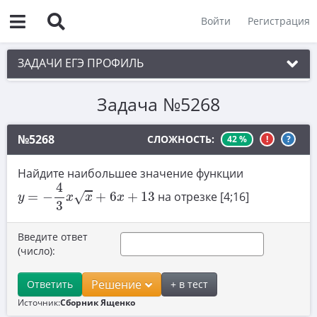
Войти
Регистрация
ЗАДАЧИ ЕГЭ ПРОФИЛЬ
Задача №5268
1. Планиметрия
2. Векторы
№5268
СЛОЖНОСТЬ:
42 %
!
?
3. Стереометрия
Найдите наибольшее значение функции
y
=
−
4
3
x
x
+
6
x
+
13
4. Классическое определение вероятности
4
=
−
+
6
+
13
на отрезке [4;16]
√
y
x
x
x
3
5. Теория вероятностей
6. Уравнения
Введите ответ
(число):
7. Нахождение значений выражений
8. Производная
Решение
Ответить
+ в тест
Источник:
Сборник Ященко
9. Задачи прикладного содержания