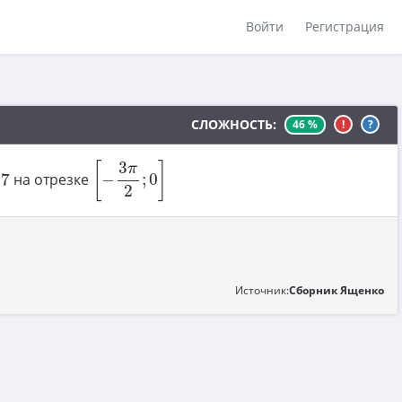
Войти
Регистрация
СЛОЖНОСТЬ:
46 %
!
?
[
−
3
π
2
;
0
]
3
[
]
π
7
на отрезке
−
;
0
2
Источник:
Сборник Ященко