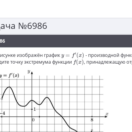
дача №6986
86
y
=
f
′
(
x
)
′
рисунке изображён график
=
(
)
- производной фун
y
f
x
f
(
x
)
дите точку экстремума функции
(
)
, принадлежащую от
f
x