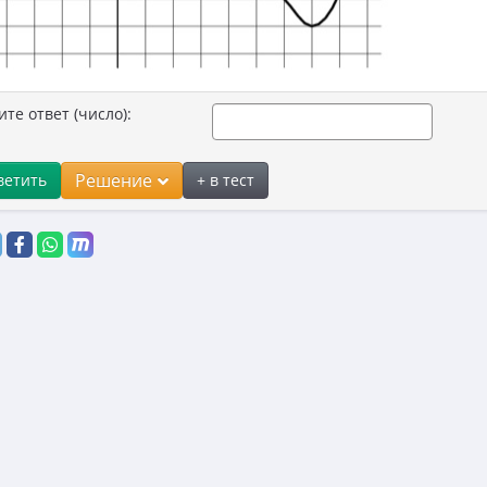
ите ответ (число):
Решение
ветить
+ в тест