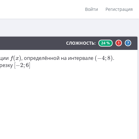
Войти
Регистрация
СЛОЖНОСТЬ:
24 %
!
?
f
(
x
)
(
−
4
;
8
)
кции
(
)
, определённой на интервале
(
−
4
;
8
)
.
f
x
[
−
2
;
6
]
резку
[
−
2
;
6
]