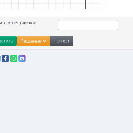
ите ответ (число):
Решение
ветить
+ в тест