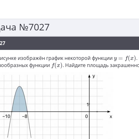
дача №7027
27
y
=
f
(
x
)
рисунке изображён график некоторой функции
=
(
)
.
y
f
x
f
(
x
)
вообразных функции
(
)
. Найдите площадь закрашенно
f
x