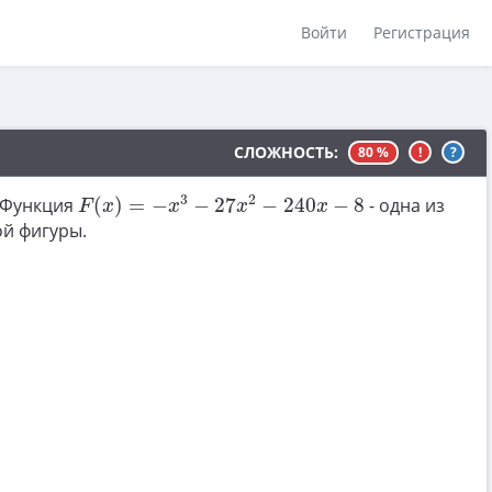
Войти
Регистрация
СЛОЖНОСТЬ:
80 %
!
?
F
(
x
)
=
−
x
3
−
27
x
2
−
240
x
−
8
3
2
 Функция
(
)
=
−
−
27
−
240
−
8
- одна из
F
x
x
x
x
й фигуры.