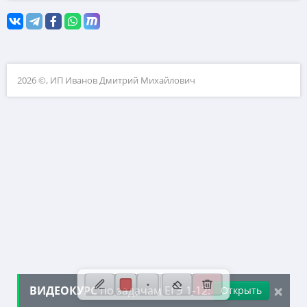
10. Текстовые задачи
11. Графики функций
12. Исследование функций
2026 ©, ИП Иванов Дмитрий Михайлович
13. Сложные уравнения
14. Стереометрия
15. Неравенства
16. Экономические задачи
17. Планиметрия
18. Параметры
19. Числа и их свойства
×
ВИДЕОКУРС
по задачам ЕГЭ 1-12:
Открыть