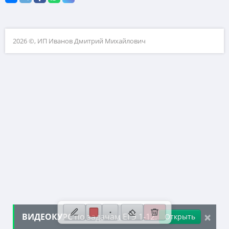
10. Текстовые задачи
11. Графики функций
2026 ©, ИП Иванов Дмитрий Михайлович
12. Исследование функций
13. Сложные уравнения
14. Стереометрия
15. Неравенства
16. Экономические задачи
17. Планиметрия
18. Параметры
19. Числа и их свойства
×
ВИДЕОКУРС
по задачам ЕГЭ 1-12:
Открыть