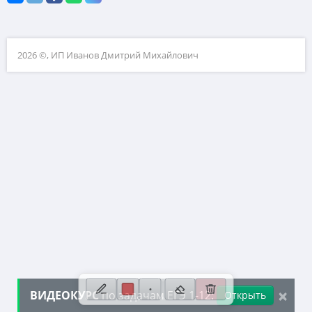
10. Текстовые задачи
11. Графики функций
2026 ©, ИП Иванов Дмитрий Михайлович
12. Исследование функций
13. Сложные уравнения
14. Стереометрия
15. Неравенства
16. Экономические задачи
17. Планиметрия
18. Параметры
19. Числа и их свойства
×
ВИДЕОКУРС
по задачам ЕГЭ 1-12:
Открыть