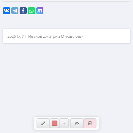
10. Текстовые задачи
11. Графики функций
12. Исследование функций
2026 ©, ИП Иванов Дмитрий Михайлович
13. Сложные уравнения
14. Стереометрия
15. Неравенства
16. Экономические задачи
17. Планиметрия
18. Параметры
19. Числа и их свойства