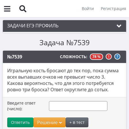
Войти
Регистрация
ЗАДАЧИ ЕГЭ ПРОФИЛЬ
Задача №7539
1. Планиметрия
2. Векторы
№7539
СЛОЖНОСТЬ:
78 %
!
?
3. Стереометрия
Игральную кость бросают до тех пор, пока сумма
4. Классическое определение вероятности
всех выпавших очков не превысит число 3.
Какова вероятность, что для этого потребуется
5. Теория вероятностей
ровно три броска? Ответ округлите до сотых.
6. Уравнения
Введите ответ
7. Нахождение значений выражений
(число):
8. Производная
Решение
Ответить
+ в тест
9. Задачи прикладного содержания