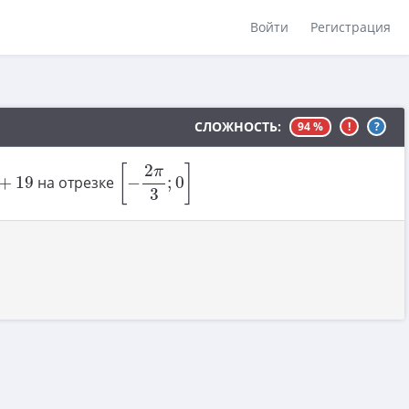
Войти
Регистрация
СЛОЖНОСТЬ:
94 %
!
?
[
−
2
π
3
;
0
]
9
2
[
]
π
+
19
на отрезке
−
;
0
3