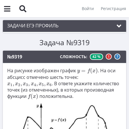
Войти
Регистрация
ЗАДАЧИ ЕГЭ ПРОФИЛЬ
Задача №9319
1. Планиметрия
2. Векторы
№9319
СЛОЖНОСТЬ:
42 %
!
?
3. Стереометрия
y
=
f
(
x
)
На рисунке изображен график
=
(
)
. На оси
y
f
x
4. Классическое определение вероятности
абсцисс отмечено шесть точек:
x
1
,
x
2
,
x
3
,
x
4
,
x
5
,
x
6
,
,
,
,
,
. В ответе укажите количество
5. Теория вероятностей
x
x
x
x
x
x
1
2
3
4
5
6
точек (из отмеченных), в которых производная
f
(
x
)
6. Уравнения
функции
(
)
положительна.
f
x
7. Нахождение значений выражений
8. Производная
9. Задачи прикладного содержания