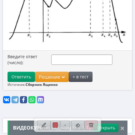
10. Текстовые задачи
11. Графики функций
12. Исследование функций
13. Сложные уравнения
14. Стереометрия
Введите ответ
15. Неравенства
(число):
16. Экономические задачи
Решение
Ответить
+ в тест
17. Планиметрия
Источник:
Сборник Ященко
18. Параметры
19. Числа и их свойства
×
2026 ©, ИП Иванов Дмитрий Михайлович
ВИДЕОКУРС
по задачам ЕГЭ 1-12:
Открыть