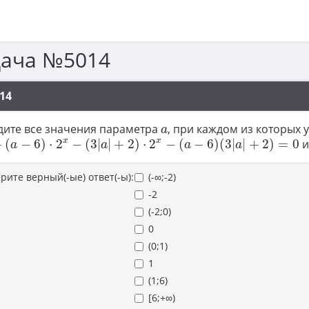
дача №5014
14
a
дите все значения параметра
, при каждом из которых 
a
(
a
−
6
)
⋅
2
x
−
(
3
|
a
|
+
2
)
⋅
2
x
−
(
a
−
6
)
(
3
|
a
|
+
2
)
=
0
x
x
+
(
−
6
)
⋅
2
−
(
3
|
|
+
2
)
⋅
2
−
(
−
6
)
(
3
|
|
+
2
)
=
0
и
a
a
a
a
рите верный(-ые) ответ(-ы):
(-∞;-2)
-2
(-2;0)
0
(0;1)
1
(1;6)
[6;+∞)