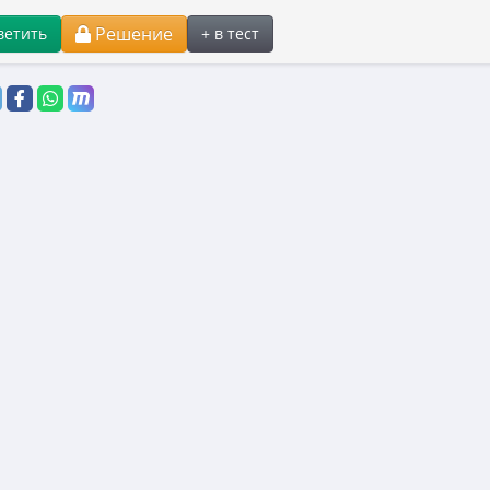
Решение
ветить
+ в тест