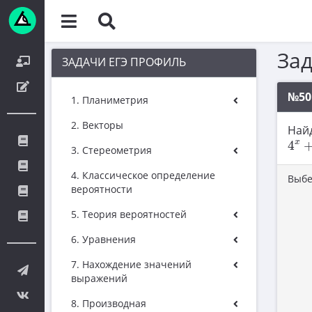
За
ЗАДАЧИ ЕГЭ ПРОФИЛЬ
№50
1. Планиметрия
2. Векторы
Най
4
x
+
x
4
3. Стереометрия
4. Классическое определение
Выбе
вероятности
5. Теория вероятностей
6. Уравнения
7. Нахождение значений
выражений
8. Производная