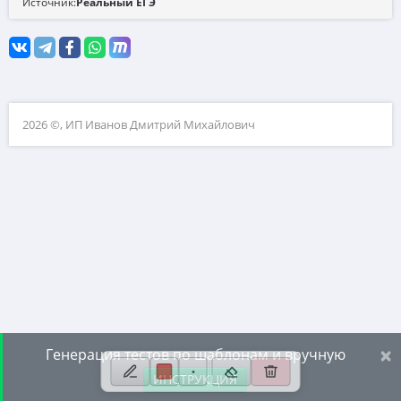
Источник:
Реальный ЕГЭ
10. Текстовые задачи
11. Графики функций
12. Исследование функций
13. Сложные уравнения
2026 ©, ИП Иванов Дмитрий Михайлович
14. Стереометрия
15. Неравенства
16. Экономические задачи
17. Планиметрия
18. Параметры
19. Числа и их свойства
×
Генерация тестов по шаблонам и вручную
ИНСТРУКЦИЯ