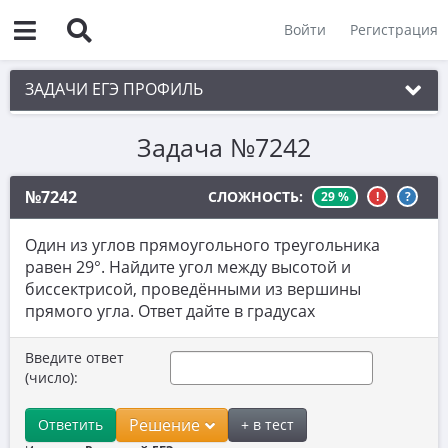
Войти
Регистрация
ЗАДАЧИ ЕГЭ ПРОФИЛЬ
Задача №7242
1. Планиметрия
2. Векторы
№7242
СЛОЖНОСТЬ:
29 %
!
?
3. Стереометрия
Один из углов прямоугольного треугольника
4. Классическое определение вероятности
равен 29°. Найдите угол между высотой и
биссектрисой, проведёнными из вершины
5. Теория вероятностей
прямого угла. Ответ дайте в градусах
6. Уравнения
Введите ответ
7. Нахождение значений выражений
(число):
8. Производная
Решение
Ответить
+ в тест
9. Задачи прикладного содержания