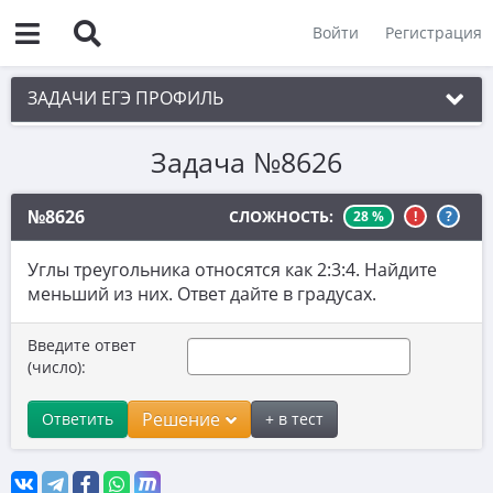
Войти
Регистрация
ЗАДАЧИ ЕГЭ ПРОФИЛЬ
Задача №8626
1. Планиметрия
2. Векторы
№8626
СЛОЖНОСТЬ:
28 %
!
?
3. Стереометрия
Углы треугольника относятся как 2:3:4. Найдите
4. Классическое определение вероятности
меньший из них. Ответ дайте в градусах.
5. Теория вероятностей
Введите ответ
6. Уравнения
(число):
7. Нахождение значений выражений
Решение
Ответить
+ в тест
8. Производная
9. Задачи прикладного содержания