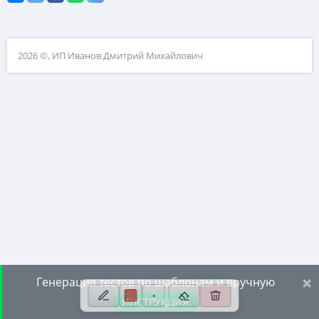
10. Текстовые задачи
11. Графики функций
2026 ©, ИП Иванов Дмитрий Михайлович
12. Исследование функций
13. Сложные уравнения
14. Стереометрия
15. Неравенства
16. Экономические задачи
17. Планиметрия
18. Параметры
19. Числа и их свойства
×
Генерация тестов по шаблонам и вручную
ИНСТРУКЦИЯ