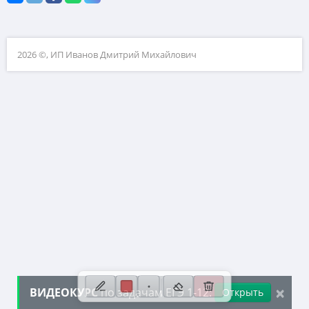
10. Текстовые задачи
11. Графики функций
2026 ©, ИП Иванов Дмитрий Михайлович
12. Исследование функций
13. Сложные уравнения
14. Стереометрия
15. Неравенства
16. Экономические задачи
17. Планиметрия
18. Параметры
19. Числа и их свойства
×
ВИДЕОКУРС
по задачам ЕГЭ 1-12:
Открыть