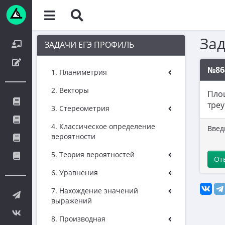
За
ЗАДАЧИ ЕГЭ ПРОФИЛЬ
№86
1. Планиметрия
2. Векторы
Площ
треу
3. Стереометрия
4. Классическое определение
Введ
вероятности
5. Теория вероятностей
От
6. Уравнения
7. Нахождение значений
выражений
8. Производная