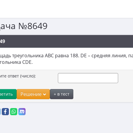
дача №8649
49
адь треугольника ABC равна 188. DE – средняя линия, 
гольника CDE.
ите ответ (число):
Решение
ветить
+ в тест