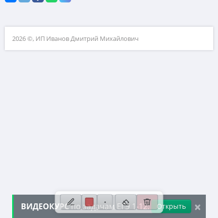
10. Текстовые задачи
11. Графики функций
2026 ©, ИП Иванов Дмитрий Михайлович
12. Исследование функций
13. Сложные уравнения
14. Стереометрия
15. Неравенства
16. Экономические задачи
17. Планиметрия
18. Параметры
19. Числа и их свойства
×
ВИДЕОКУРС
по задачам ЕГЭ 1-12:
Открыть