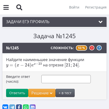
Войти
Регистрация
ЗАДАЧИ ЕГЭ ПРОФИЛЬ
Задача №1245
1. Планиметрия
2. Векторы
№1245
СЛОЖНОСТЬ:
53 %
!
?
3. Стереометрия
Найдите наименьшее значение функции
y
=
(
x
−
24
)
e
x
−
23
[
21
;
24
]
4. Классическое определение вероятности
−
23
x
=
(
−
24
)
на отрезке
[
21
;
24
]
.
y
x
e
5. Теория вероятностей
Введите ответ
6. Уравнения
(число):
7. Нахождение значений выражений
Решение
Ответить
+ в тест
8. Производная
9. Задачи прикладного содержания